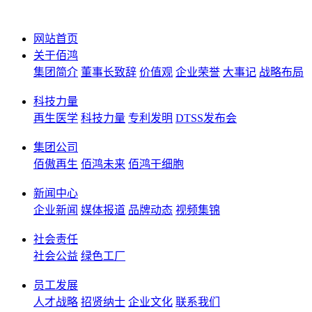
网站首页
关于佰鸿
集团简介
董事长致辞
价值观
企业荣誉
大事记
战略布局
科技力量
再生医学
科技力量
专利发明
DTSS发布会
集团公司
佰傲再生
佰鸿未来
佰鸿干细胞
新闻中心
企业新闻
媒体报道
品牌动态
视频集锦
社会责任
社会公益
绿色工厂
员工发展
人才战略
招贤纳士
企业文化
联系我们