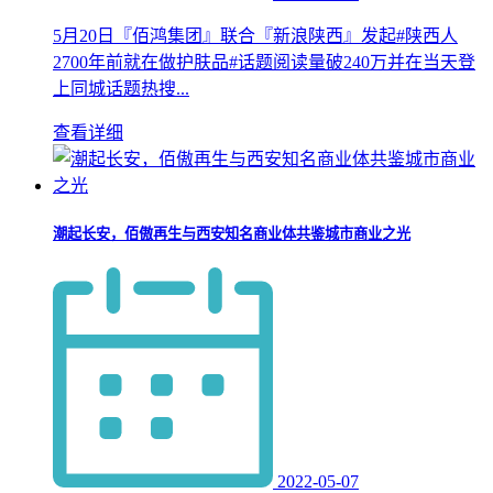
5月20日『佰鸿集团』联合『新浪陕西』发起#陕西人
2700年前就在做护肤品#话题阅读量破240万并在当天登
上同城话题热搜...
查看详细
潮起长安，佰傲再生与西安知名商业体共鉴城市商业之光
2022-05-07