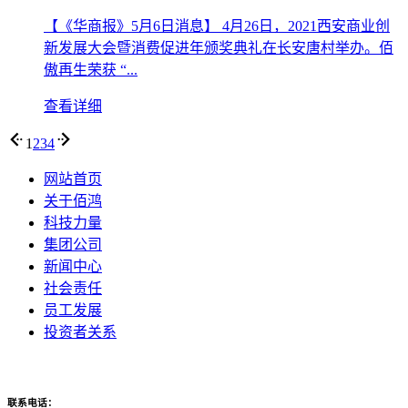
【《华商报》5月6日消息】 4月26日，2021西安商业创
新发展大会暨消费促进年颁奖典礼在长安唐村举办。佰
傲再生荣获 “...
查看详细
1
2
3
4
网站首页
关于佰鸿
科技力量
集团公司
新闻中心
社会责任
员工发展
投资者关系
联系电话：