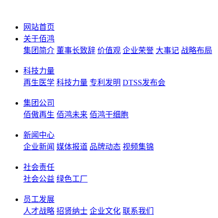
网站首页
关于佰鸿
集团简介
董事长致辞
价值观
企业荣誉
大事记
战略布局
科技力量
再生医学
科技力量
专利发明
DTSS发布会
集团公司
佰傲再生
佰鸿未来
佰鸿干细胞
新闻中心
企业新闻
媒体报道
品牌动态
视频集锦
社会责任
社会公益
绿色工厂
员工发展
人才战略
招贤纳士
企业文化
联系我们